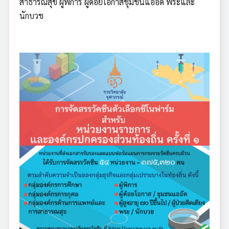
สาธารณสุข ผู้พิการ ผู้ด้อยโอกาสชุมชนแออัด พระและ
นักบวช