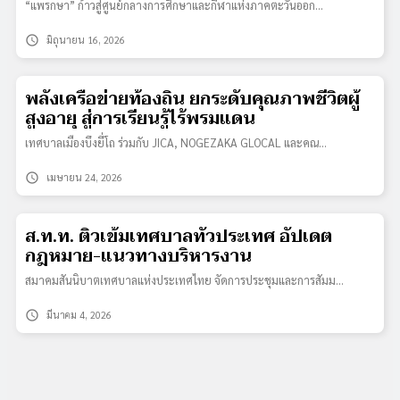
“แพรกษา” ก้าวสู่ศูนย์กลางการศึกษาและกีฬาแห่งภาคตะวันออก…
schedule
มิถุนายน 16, 2026
พลังเครือข่ายท้องถิ่น ยกระดับคุณภาพชีวิตผู้
สูงอายุ สู่การเรียนรู้ไร้พรมแดน
เทศบาลเมืองบึงยี่โถ ร่วมกับ JICA, NOGEZAKA GLOCAL และคณ…
schedule
เมษายน 24, 2026
ส.ท.ท. ติวเข้มเทศบาลทั่วประเทศ อัปเดต
กฎหมาย-แนวทางบริหารงาน
สมาคมสันนิบาตเทศบาลแห่งประเทศไทย จัดการประชุมและการสัมม…
schedule
มีนาคม 4, 2026