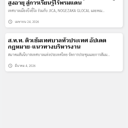
สูงอายุ สู่การเรียนรู้ไร้พรมแดน
เทศบาลเมืองบึงยี่โถ ร่วมกับ JICA, NOGEZAKA GLOCAL และคณ…
schedule
เมษายน 24, 2026
ส.ท.ท. ติวเข้มเทศบาลทั่วประเทศ อัปเดต
กฎหมาย-แนวทางบริหารงาน
สมาคมสันนิบาตเทศบาลแห่งประเทศไทย จัดการประชุมและการสัมม…
schedule
มีนาคม 4, 2026