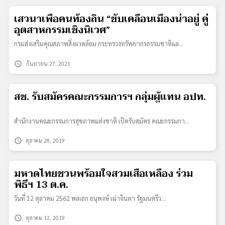
เสวนาเพื่อคนท้องถิ่น “ขับเคลื่อนเมืองน่าอยู่ คู่
อุตสาหกรรมเชิงนิเวศ”
กรมส่งเสริมคุณสภาพสิ่งแวดล้อม กระทรวงทรัพยากรธรรมชาติแล…
schedule
กันยายน 27, 2021
สช. รับสมัครคณะกรรมการฯ กลุ่มผู้แทน อปท.
สำนักงานคณะกรรมการสุขภาพแห่งชาติ เปิดรับสมัคร คณะกรรมกา…
schedule
ตุลาคม 28, 2019
มหาดไทยชวนพร้อมใจสวมเสื้อเหลือง ร่วม
พิธีฯ 13 ต.ค.
วันที่ 12 ตุลาคม 2562 พลเอก อนุพงษ์ เผ่าจินดา รัฐมนตรีว…
schedule
ตุลาคม 12, 2019