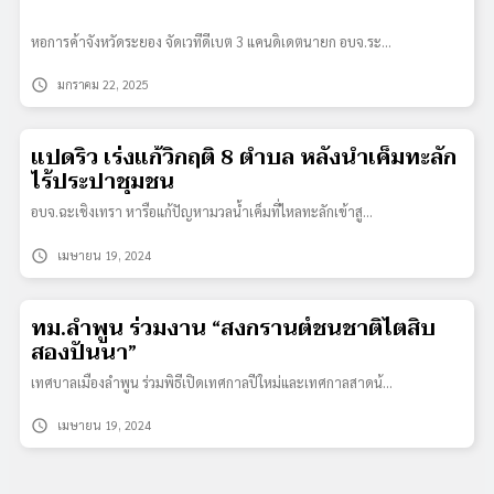
หอการค้าจังหวัดระยอง จัดเวทีดีเบต 3 แคนดิเดตนายก อบจ.ระ…
schedule
มกราคม 22, 2025
แปดริ้ว เร่งแก้วิกฤติ 8 ตำบล หลังน้ำเค็มทะลัก
ไร้ประปาชุมชน
อบจ.ฉะเชิงเทรา หารือแก้ปัญหามวลน้ำเค็มที่ไหลทะลักเข้าสู…
schedule
เมษายน 19, 2024
ทม.ลำพูน ร่วมงาน “สงกรานต์ชนชาติไตสิบ
สองปันนา”
เทศบาลเมืองลำพูน ร่วมพิธีเปิดเทศกาลปีใหม่และเทศกาลสาดน้…
schedule
เมษายน 19, 2024