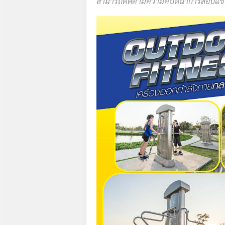
สามารถติดตามความคืบหน้าการสอบแข่งข