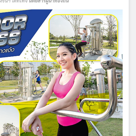
ันฯ ได้ที่เพจ
นิตยสารผู้นำท้องถิ่น