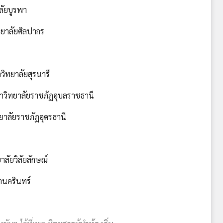
ัยบูรพา
าลัยศิลปากร
ทยาลัยสุรนารี
วิทยาลัยราชภัฏอุบลราชธานี
าลัยราชภัฏอุดรธานี
ยวิลัยลักษณ์
นครินทร์