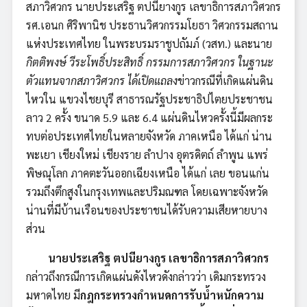
สภาวิศวกร นายประเสริฐ ตปนียางกูร เลขาธิการสภาวิศวกร
รศ.เอนก ศิริพานิช ประธานวิศวกรรมโยธา วิศวกรรมสถาน
แห่งประเทศไทย ในพระบรมราชูปถัมภ์ (วสท.) และนาย
กิตติพงษ์ วีระโพธิ์ประสิทธิ์ กรรมการสภาวิศวกร ในฐานะ
ตัวแทนจากสภาวิศวกร ได้เปิดแถลง
ข่าวกรณีที่เกิดแผ่นดิน
ไหวใน แขวงไชยบุรี สาธารณรัฐประชาธิปไตยประชาชน
ลาว 2 ครั้ง ขนาด 5.9 และ 6.4 แผ่นดินไหวครั้งนี้มีผลกระ
ทบต่อประเทศไทยในหลายจังหวัด ภาคเหนือ ได้แก่ น่าน
พะเยา เชียงใหม่ เชียงราย ลำปาง อุตรดิตถ์ ลำพูน แพร่
พิษณุโลก ภาคตะวันออกเฉียงเหนือ ได้แก่ เลย ขอนแก่น
รวมถึงตึกสูงในกรุงเทพและปริมณฑล โดยเฉพาะจังหวัด
น่านที่มีบ้านเรือนของประชาชนได้รับความเสียหายบาง
ส่วน
นายประเสริฐ ตปนียางกูร เลขาธิการสภาวิศวกร
กล่าวถึงกรณีการเกิดแผ่นดังไหวดังกล่าวว่า เดิมกระทรวง
มหาดไทย มี
กฎกระทรวงกำหนดการรับน้ำหนักความ