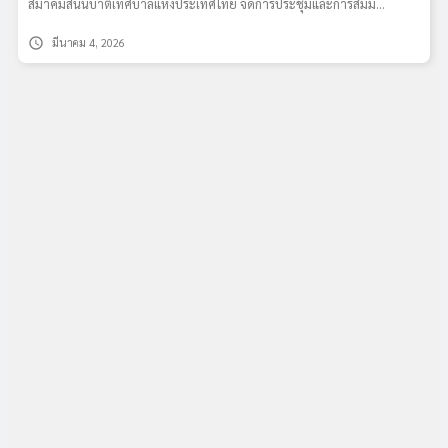
สมาคมสันนิบาตเทศบาลแห่งประเทศไทย จัดการประชุมและการสัมม…
schedule
มีนาคม 4, 2026