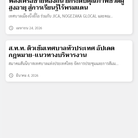
พลังเครือข่ายท้องถิ่น ยกระดับคุณภาพชีวิตผู้
สูงอายุ สู่การเรียนรู้ไร้พรมแดน
เทศบาลเมืองบึงยี่โถ ร่วมกับ JICA, NOGEZAKA GLOCAL และคณ…
schedule
เมษายน 24, 2026
ส.ท.ท. ติวเข้มเทศบาลทั่วประเทศ อัปเดต
กฎหมาย-แนวทางบริหารงาน
สมาคมสันนิบาตเทศบาลแห่งประเทศไทย จัดการประชุมและการสัมม…
schedule
มีนาคม 4, 2026