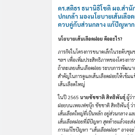
ดร.สติธร ธนานิธิโชติ ผอ.สำ
ปกเกล้า มองนโยบายเส้นเลือ
ควบคู่กับส่วนกลาง แก้ปัญหาก
นโยบายเส้นเลือดฝอย
คืออะไร
?
ภารกิจในโครงการขนาดเล็กในระดับชุมชนท
ฯลฯ เพื่อเพิ่มประสิทธิภาพของโครงการข
ถ้าละเลยเส้นเลือดฝอย ระบบการพัฒนาเม
สำคัญในการดูแลเส้นเลือดฝอยให้เข้มแข
เส้นเลือดใหญ่
ในปี 2565
นายชัชชาติ สิทธิพันธุ์
ผู้ว
ฝอยบนเพจเฟซบุ๊ก ชัชชาติ สิทธิพันธุ์ ว่
เส้นเลือดใหญ่ที่เป็นหลัก อยู่ส่วนกลาง 
เส้นเลือดฝอยที่มีปัญหา สุดท้ายแล้วจ
การแก้ไขปัญหา “เส้นเลือดฝอย” อาจจะไม่