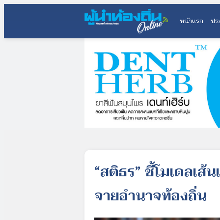
หน้าแรก
ประ
“สติธร” ชี้โมเดลเส
จายอำนาจท้องถิ่น