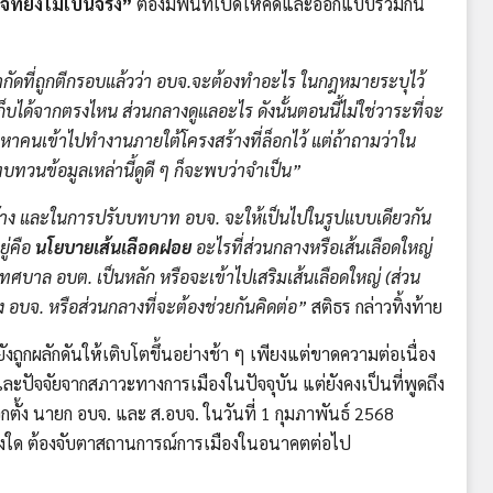
ี่ยังไม่เป็นจริง”
ต้องมีพื้นที่เปิดให้คิดและออกแบบร่วมกัน
อจำกัดที่ถูกตีกรอบแล้วว่า อบจ.จะต้องทำอะไร ในกฎหมายระบุไว้
บได้จากตรงไหน ส่วนกลางดูแลอะไร ดังนั้นตอนนี้ไม่ใช่วาระที่จะ
้องหาคนเข้าไปทำงานภายใต้โครงสร้างที่ล็อกไว้ แต่ถ้าถามว่าใน
ทวนข้อมูลเหล่านี้ดูดี ๆ ก็จะพบว่าจำเป็น”
ด้บ้าง และในการปรับบทบาท อบจ. จะให้เป็นไปในรูปแบบเดียวกัน
ยู่คือ
นโยบายเส้นเลือดฝอย
อะไรที่ส่วนกลางหรือเส้นเลือดใหญ่
ทศบาล อบต. เป็นหลัก หรือจะเข้าไปเสริมเส้นเลือดใหญ่ (ส่วน
่ของ อบจ. หรือส่วนกลางที่จะต้องช่วยกันคิดต่อ”
สติธร กล่าวทิ้งท้าย
งถูกผลักดันให้เติบโตขึ้นอย่างช้า ๆ เพียงแต่ขาดความต่อเนื่อง
ปัจจัยจากสภาวะทางการเมืองในปัจจุบัน แต่ยังคงเป็นที่พูดถึง
กตั้ง นายก อบจ. และ ส.อบจ. ในวันที่ 1 กุมภาพันธ์ 2568
ใด ต้องจับตาสถานการณ์การเมืองในอนาคตต่อไป