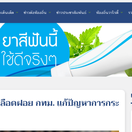
เด็นเด็ด
ข่าวดังท้องถิ่น
ข่าวประชาสัมพันธ์
ท้องถิ่นวาไรตี้
ร
expand_more
expand_more
expand_more
expand_more
้นเลือดฝอย กทม. แก้ปัญหาการกระ