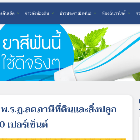
เด็นเด็ด
ข่าวดังท้องถิ่น
ข่าวประชาสัมพันธ์
ท้องถิ่นวาไรตี้
ร
expand_more
expand_more
expand_more
expand_more
.ร.ฎ.ลดภาษีที่ดินและสิ่งปลูก
 เปอร์เซ็นต์