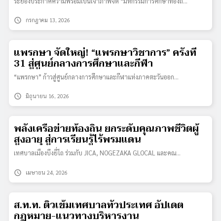
ระยองประกาศความพร้อมเป็นเจ้าภาพจัด “มหกรรมการศึกษาท้องถ…
schedule
กรกฎาคม 13, 2026
แพรกษา จัดใหญ่! “แพรกษาวิชาการ” ครั้งที่
31 สู่ศูนย์กลางการศึกษาและกีฬา
“แพรกษา” ก้าวสู่ศูนย์กลางการศึกษาและกีฬาแห่งภาคตะวันออก…
schedule
มิถุนายน 16, 2026
พลังเครือข่ายท้องถิ่น ยกระดับคุณภาพชีวิตผู้
สูงอายุ สู่การเรียนรู้ไร้พรมแดน
เทศบาลเมืองบึงยี่โถ ร่วมกับ JICA, NOGEZAKA GLOCAL และคณ…
schedule
เมษายน 24, 2026
ส.ท.ท. ติวเข้มเทศบาลทั่วประเทศ อัปเดต
กฎหมาย-แนวทางบริหารงาน