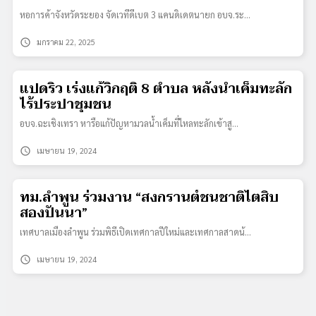
หอการค้าจังหวัดระยอง จัดเวทีดีเบต 3 แคนดิเดตนายก อบจ.ระ…
schedule
มกราคม 22, 2025
แปดริ้ว เร่งแก้วิกฤติ 8 ตำบล หลังน้ำเค็มทะลัก
ไร้ประปาชุมชน
อบจ.ฉะเชิงเทรา หารือแก้ปัญหามวลน้ำเค็มที่ไหลทะลักเข้าสู…
schedule
เมษายน 19, 2024
ทม.ลำพูน ร่วมงาน “สงกรานต์ชนชาติไตสิบ
สองปันนา”
เทศบาลเมืองลำพูน ร่วมพิธีเปิดเทศกาลปีใหม่และเทศกาลสาดน้…
schedule
เมษายน 19, 2024