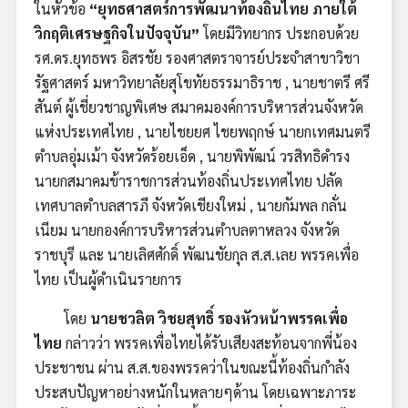
ในหัวข้อ
“ยุทธศาสตร์การพัฒนาท้องถิ่นไทย ภายใต้
วิกฤติเศรษฐกิจในปัจจุบัน”
โดยมีวิทยากร ประกอบด้วย
รศ.ดร.ยุทธพร อิสรชัย รองศาสตราจารย์ประจำสาขาวิชา
รัฐศาสตร์ มหาวิทยาลัยสุโขทัยธรรมาธิราช , นายชาตรี ศรี
สันต์ ผู้เชี่ยวชาญพิเศษ สมาคมองค์การบริหารส่วนจังหวัด
แห่งประเทศไทย , นายไชยยศ ไชยพฤกษ์ นายกเทศมนตรี
ตำบลอุ่มเม้า จังหวัดร้อยเอ็ด , นายพิพัฒน์ วรสิทธิดำรง
นายกสมาคมข้าราชการส่วนท้องถิ่นประเทศไทย ปลัด
เทศบาลตำบลสารภี จังหวัดเชียงใหม่ , นายกัมพล กลั่น
เนียม นายกองค์การบริหารส่วนตำบลตาหลวง จังหวัด
ราชบุรี และ นายเลิศศักดิ์ พัฒนชัยกุล ส.ส.เลย พรรคเพื่อ
ไทย เป็นผู้ดำเนินรายการ
โดย
นายชวลิต วิชยสุทธิ์ รองหัวหน้าพรรคเพื่อ
ไทย
กล่าวว่า พรรคเพื่อไทยได้รับเสียงสะท้อนจากพี่น้อง
ประชาชน ผ่าน ส.ส.ของพรรคว่าในขณะนี้ท้องถิ่นกำลัง
ประสบปัญหาอย่างหนักในหลายๆด้าน โดยเฉพาะภาระ