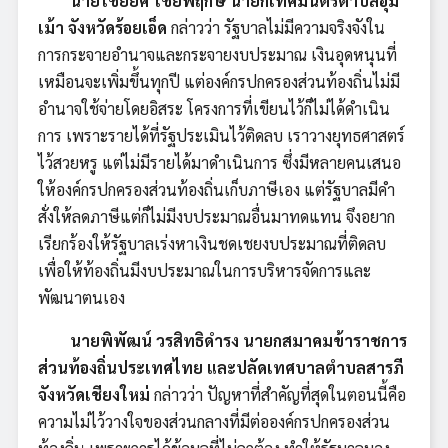
นายไชยยศ ไชยพฤกษ์ นายกเทศมนตรีตำบลอุ่ม
เม้า จังหวัดร้อยเอ็ด
กล่าวว่า รัฐบาลไม่มีความจริงจังใน
การกระจายอำนาจและกระจายงบประมาณ เงินอุดหนุนที่
เหมือนจะเพิ่มขึ้นทุกปี แต่องค์กรปกครองส่วนท้องถิ่นไม่มี
อำนาจใช้จ่ายโดยอิสระ โครงการที่เขียนไว้ก็ไม่ได้ดำเนิน
การ เพราะรายได้ที่รัฐประเมินไว้ติดลบ เราวางยุทธศาสตร์
ไว้สวยหรู แต่ไม่มีรายได้มาดำเนินการ ซึ่งมีหลายคนเสนอ
ให้องค์กรปกครองส่วนท้องถิ่นเก็บภาษีเอง แต่รัฐบาลมีคำ
สั่งให้ลดภาษีแต่ก็ไม่มีงบประมาณอื่นมาทดแทน จึงอยาก
เรียกร้องให้รัฐบาลเร่งหาเงินชดเชยงบประมาณที่ติดลบ
เพื่อให้ท้องถิ่นมีงบประมาณในการบริหารจัดการและ
พัฒนาตนเอง
นายพิพัฒน์ วรสิทธิดำรง นายกสมาคมข้าราชการ
ส่วนท้องถิ่นประเทศไทย และปลัดเทศบาลตำบลสารภี
จังหวัดเชียงใหม่
กล่าวว่า ปัญหาที่สำคัญที่สุดในตอนนี้คือ
ความไม่ไว้วางใจของส่วนกลางที่มีต่อองค์กรปกครองส่วน