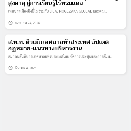
สูงอายุ สู่การเรียนรู้ไร้พรมแดน
เทศบาลเมืองบึงยี่โถ ร่วมกับ JICA, NOGEZAKA GLOCAL และคณ…
schedule
เมษายน 24, 2026
ส.ท.ท. ติวเข้มเทศบาลทั่วประเทศ อัปเดต
กฎหมาย-แนวทางบริหารงาน
สมาคมสันนิบาตเทศบาลแห่งประเทศไทย จัดการประชุมและการสัมม…
schedule
มีนาคม 4, 2026