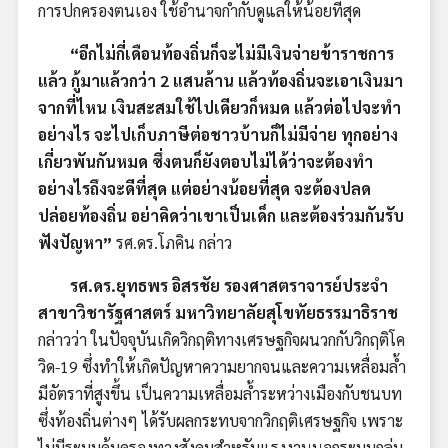
การปกครองตนเอง ใช้อำนาจกำกับดูแลให้น้อยที่สุด
“อีกไม่กี่เดือนท้องถิ่นก็จะไม่มีเงินจ่ายข้าราชการ
แล้ว กู้มาแล้วกว่า 2 แสนล้าน แล้วท้องถิ่นจะเอาเงินมา
จากที่ไหน เงินสะสมใช้ไปเดียวก็หมด แล้วต่อไปจะทำ
อย่างไร จะไปเก็บภาษีต่อชาวบ้านก็ไม่มีจ่าย ทุกอย่าง
เกี่ยวพันกันหมด ซึ่งตนก็ยังตอบไม่ได้ว่าจะต้องทำ
อย่างไรถึงจะดีที่สุด แต่อย่างน้อยที่สุด จะต้องปลด
ปล่อยท้องถิ่น อย่าคิดว่าเขาเป็นเด็ก และต้องร่วมกันรับ
ฟังปัญหา”
รศ.ดร.โภคิน กล่าว
รศ.ดร.ยุทธพร อิสรชัย รองศาสตราจารย์ประจำ
สาขาวิชารัฐศาสตร์ มหาวิทยาลัยสุโขทัยธรรมาธิราช
กล่าวว่า ในปัจจุบันเกิดวิกฤติทางเศรษฐกิจผนวกกับวิกฤติโค
วิด-19 ซึ่งทำให้เกิดปัญหาความยากจนและความเหลื่อมล้ำ
มีอัตราที่สูงขึ้น เป็นความเหลื่อมล้ำระหว่างเมืองกับชนบท
ซึ่งท้องถิ่นต่างๆ ได้รับผลกระทบจากวิกฤติเศรษฐกิจ เพราะ
ไม่มีระบบคุ้มครองทางสังคมสำหรับแรงงานนอกระบบกลุ่ม