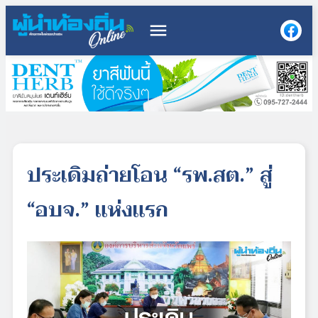
menu
ประเดิมถ่ายโอน “รพ.สต.” สู่
“อบจ.” แห่งแรก