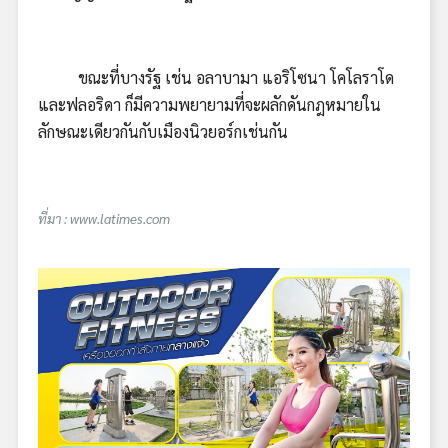
ขณะที่บางรัฐ เช่น อลาบามา แอริโซนา โคโลราโด
และฟลอริดา ก็มีความพยายามที่จะผลักดันกฎหมายใน
ลักษณะเดียวกันกับเมืองนิวยอร์กเช่นกัน
ที่มา : www.latimes.com