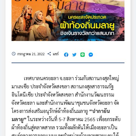
กรกฎาคม 21, 2022
แชร์
schedule
share
เทศบาลนครยะลา จ.ยะลา ร่วมกับสถานกงสุลใหญ่
มาเลเซีย ประจำจังหวัดสงขลา สถานกงสุลสาธารณรัฐ
อินโดนีเซีย ประจำจังหวัดสงขลา สำนักงานวัฒนธรรม
จังหวัดยะลา และสำนักงานพัฒนาชุมชนจังหวัดยะลา จัด
โครงการส่งเสริมอนุรักษ์ผ้าท้องถิ่นมลายู
“ปากายัน
มลายู”
ในระหว่างวันที่ 5-7 สิงหาคม 2565 เพื่อยกระดับ
ผ้าท้องถิ่นสู่ตลาดสากล รวมทั้งผลักดันให้เมืองยะลาเป็น
ศูนย์กลางการออกแบบและจำหน่ายผ้ามลายูชายแดนใต้