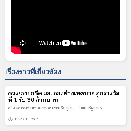
เรื่องราวที่เกี่ยวข้อง
ดวงเฮง! อดีต ผอ. กองช่างเทศบาล ถูกรางวัล
ที่ 1 รับ 30 ล้านบาท
อดีต ผอ.กองช่างเทศบาลนครปากเกร็ด ถูกสลากกินแบ่งรัฐบาล ร…
schedule
เมษายน 5, 2024