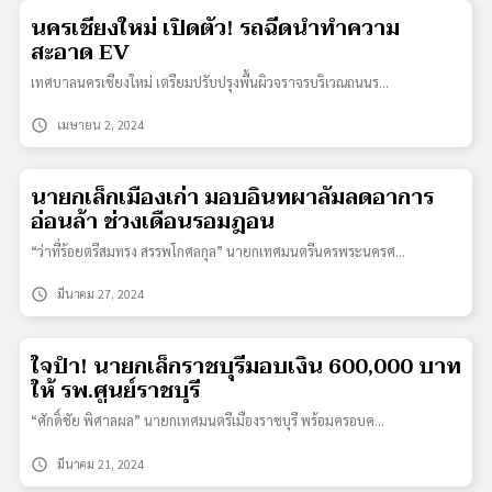
นครเชียงใหม่ เปิดตัว! รถฉีดน้ำทำความ
สะอาด EV
เทศบาลนครเชียงใหม่ เตรียมปรับปรุงพื้นผิวจราจรบริเวณถนนร…
schedule
เมษายน 2, 2024
นายกเล็กเมืองเก่า มอบอินทผาลัมลดอาการ
อ่อนล้า ช่วงเดือนรอมฎอน
“ว่าที่ร้อยตรีสมทรง สรรพโกศลกุล” นายกเทศมนตรีนครพระนครศ…
schedule
มีนาคม 27, 2024
ใจป้ำ! นายกเล็กราชบุรีมอบเงิน 600,000 บาท
ให้ รพ.ศูนย์ราชบุรี
“ศักดิ์ชัย พิศาลผล” นายกเทศมนตรีเมืองราชบุรี พร้อมครอบค…
schedule
มีนาคม 21, 2024