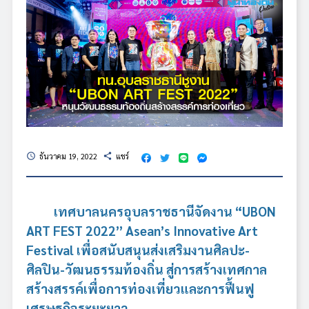
ธันวาคม 19, 2022
แชร์
schedule
share
เทศบาลนครอุบลราชธานีจัดงาน “
UBON
ART FEST 2022” Asean’s Innovative Art
Festival เพื่อสนับสนุนส่งเสริมงานศิลปะ-
ศิลปิน-วัฒนธรรมท้องถิ่น สู่การสร้างเทศกาล
สร้างสรรค์เพื่อการท่องเที่ยวและการฟื้นฟู
เศรษฐกิจระยะยาว