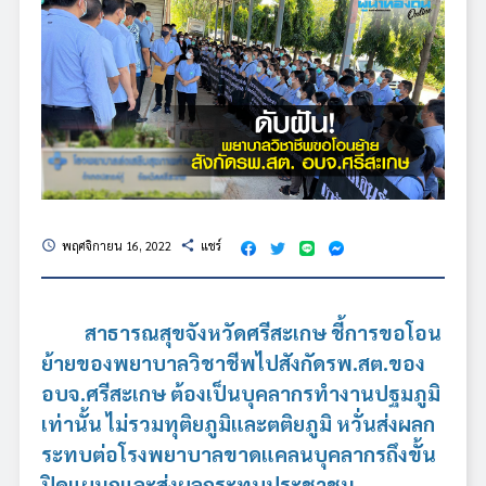
พฤศจิกายน 16, 2022
แชร์
schedule
share
สาธารณสุขจังหวัดศรีสะเกษ ชี้การขอโอน
ย้ายของพยาบาลวิชาชีพไปสังกัดรพ.สต.ของ
อบจ.ศรีสะเกษ ต้องเป็นบุคลากรทำงานปฐมภูมิ
เท่านั้น ไม่รวมทุติยภูมิและตติยภูมิ หวั่นส่งผลก
ระทบต่อโรงพยาบาลขาดแคลนบุคลากรถึงขั้น
ปิดแผนกและส่งผลกระทบประชาชน