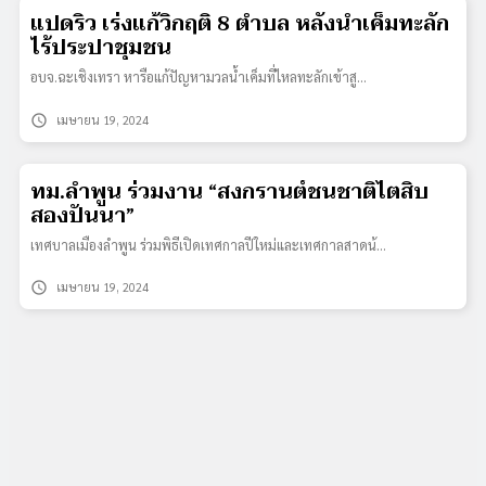
แปดริ้ว เร่งแก้วิกฤติ 8 ตำบล หลังน้ำเค็มทะลัก
ไร้ประปาชุมชน
อบจ.ฉะเชิงเทรา หารือแก้ปัญหามวลน้ำเค็มที่ไหลทะลักเข้าสู…
schedule
เมษายน 19, 2024
ทม.ลำพูน ร่วมงาน “สงกรานต์ชนชาติไตสิบ
สองปันนา”
เทศบาลเมืองลำพูน ร่วมพิธีเปิดเทศกาลปีใหม่และเทศกาลสาดน้…
schedule
เมษายน 19, 2024